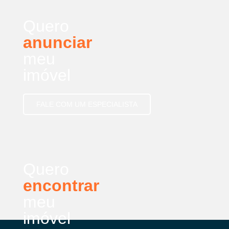
Quero
anunciar
meu
imóvel
FALE COM UM ESPECIALISTA
Quero
encontrar
meu
imóvel