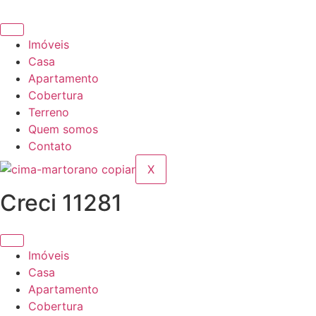
Ir
para
o
Imóveis
conteúdo
Casa
Apartamento
Cobertura
Terreno
Quem somos
Contato
X
Creci 11281
Imóveis
Casa
Apartamento
Cobertura